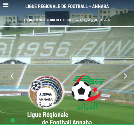
LIGUE RÉGIONALE DE FOOTBALL - ANNABA
FÉDÉRATION ALGÉRIENNE DE FOOTBALL - الاتحاد الجزائري لكرة القدم
Ligue Régionale
de Football Annaba
www.LRF-Annaba.org