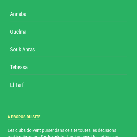
Annaba
Guelma
Souk Ahras
Tebessa
El Tarf
A PROPOS DU SITE
Les clubs doivent puiser dans ce site toutes les décisions
particulières, ou d’ordre général, qui peuvent les intéresser.