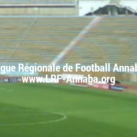
igue Régionale de Football Anna
www.LRF-Annaba.org