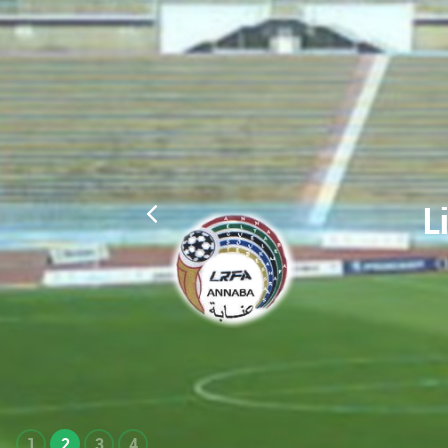
L
1
2
3
4