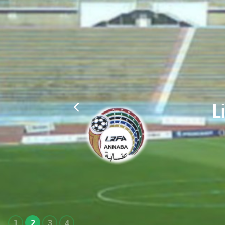
L
1
2
3
4