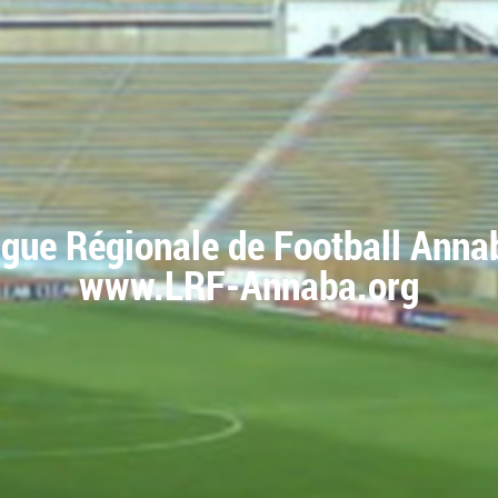
igue Régionale de Football Anna
www.LRF-Annaba.org