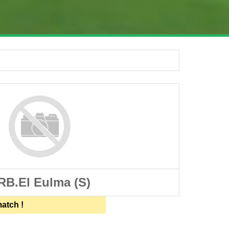
RB.El Eulma (S)
match !