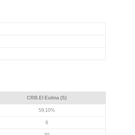
CRB.El Eulma (S)
59,10%
6
30