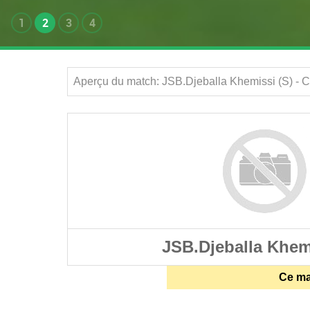
1
2
3
4
Aperçu du match: JSB.Djeballa Khemissi (S) - 
JSB.Djeballa Khemi
Ce mat