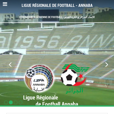
LIGUE RÉGIONALE DE FOOTBALL - ANNABA
FÉDÉRATION ALGÉRIENNE DE FOOTBALL - الاتحاد الجزائري لكرة القدم
Ligue Régionale
de Football Annaba
www.LRF-Annaba.org