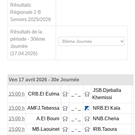
Résultats:
Régionale 2 B
Seniors 2025/2026
Résultats de la
période - 30ème
Journée
(17.04.2026)
Ven 17 avril 2026 - 30e Journée
JSB.Djeballa
15:00 h
CRB.El Eulma
_ - _
Khemissi
15:00 h
AMFJ.Tebessa
_ - _
NRB.El Kala
15:00 h
A.El Bouni
_ - _
NNB.Cheria
15:00 h
MB.Laouinet
_ - _
IRB.Taoura