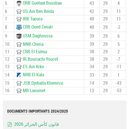
ORB.Guelaat Bousbaa
5
43
29
4
6
US.Ain Ben Beida
42
29
11
7
IRB.Taoura
40
29
11
CRB.Oued Zenati
8
40
29
-2
USM.Daghoussa
9
39
29
6
10
NNB.Cheria
39
29
5
11
CRB.El Eulma
38
29
2
12
IR.Bouriachi Youcef
38
29
-7
13
ES.Ain Arko
34
29
-11
NRB.El Kala
14
33
29
1
15
JSB.Djeballa Khemissi
14
29
-43
16
MB.Laouinet
13
29
-53
DOCUMENTS IMPORTANTS 2024/2025
قانون كأس الجزائر 2026
pdf