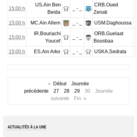
US.Ain Ben
CRB.Oued
15:00 h
_ - _
Beida
Zenati
15:00 h
MC.Ain Allem
_ - _
USM.Daghoussa
IR.Bouriachi
ORB.Guelaat
15:00 h
_ - _
Youcef
Bousbaa
15:00 h
ES.Ain Arko
_ - _
USKA.Sedrata
«
Début
Journée
précédente
27
28
29
30 Journée
suivante Fin »
ACTUALITÉS À LA UNE