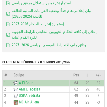
استمارة ترخيص استغلال مرفق رياضي
pdf
بيان إعلامي هام جداً | وضعية الغرامات المالية العالقة
للأندية (2025 / 2026)
pdf
إستمارة إنخراط الحكام 2026-2027
document
إعلان إلى كافة الحكام الجهويين التعابعي للرابطة الجهوية
لكرة القدم عنابة
pdf
وثائق ملف الانخراط للموسم الرياضي 2026 -2027
document
CLASSEMENT RÉGIONALE 2 B SENIORS 2025/2026
#
Équipe
Pts
J
+/-
1
A.El Bouni
64
29
32
2
AMFJ.Tebessa
62
29
40
3
USKA.Sedrata
48
29
7
MC.Ain Allem
4
44
29
-3