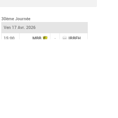
30ème Journée
Ven 17 Avr. 2026
15:00
MBB
-
IRBEH
15:00
ESFBEA
-
CRBD
15:00
HAMRA
-
CRBH
15:00
ESSA
-
OSMT
15:00
JSBMA
-
USMB
15:00
ESE
-
WMT
15:00
ORBBA
-
JST
15:00
IRBSA
-
NRBB