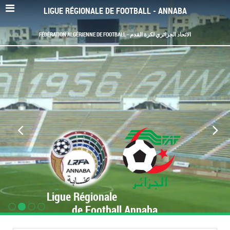
LIGUE RÉGIONALE DE FOOTBALL - ANNABA
FÉDÉRATION ALGÉRIENNE DE FOOTBALL - الاتحاد الجزائري لكرة القدم
Ligue Régionale
de Football Annaba
www.LRF-Annaba.org