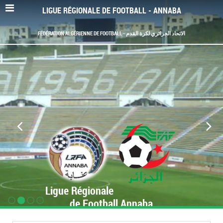
LIGUE RÉGIONALE DE FOOTBALL - ANNABA
FÉDÉRATION ALGÉRIENNE DE FOOTBALL - الاتحاد الجزائري لكرة القدم
Ligue Régionale
de Football Annaba
www.LRF-Annaba.org