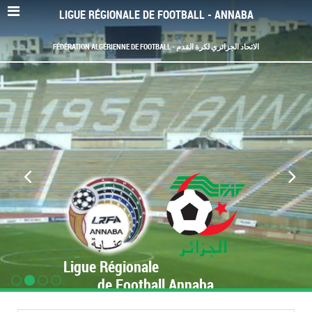
LIGUE RÉGIONALE DE FOOTBALL - ANNABA
FÉDÉRATION ALGÉRIENNE DE FOOTBALL - الاتحاد الجزائري لكرة القدم
Ligue Régionale
de Football Annaba
www.LRF-Annaba.org