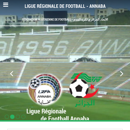
LIGUE RÉGIONALE DE FOOTBALL - ANNABA
FÉDÉRATION ALGÉRIENNE DE FOOTBALL - الاتحاد الجزائري لكرة القدم
Ligue Régionale
de Football Annaba
www.LRF-Annaba.org