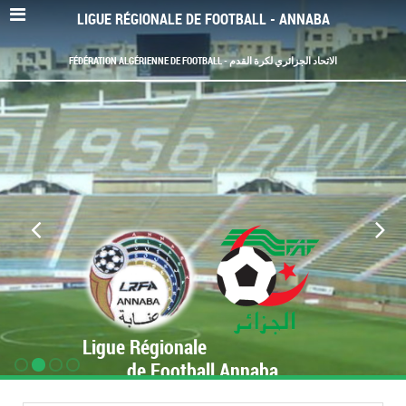
LIGUE RÉGIONALE DE FOOTBALL - ANNABA
FÉDÉRATION ALGÉRIENNE DE FOOTBALL - الاتحاد الجزائري لكرة القدم
Ligue Régionale
de Football Annaba
www.LRF-Annaba.org