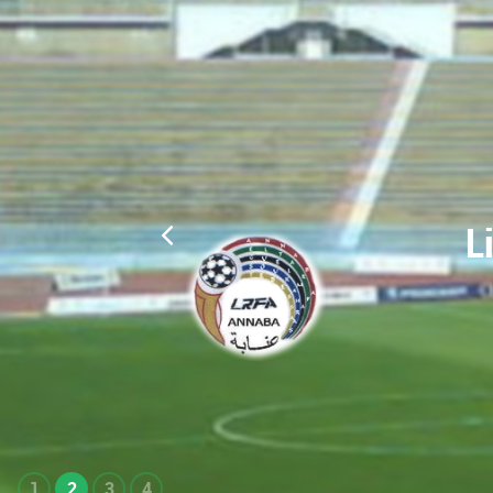
L
1
2
3
4