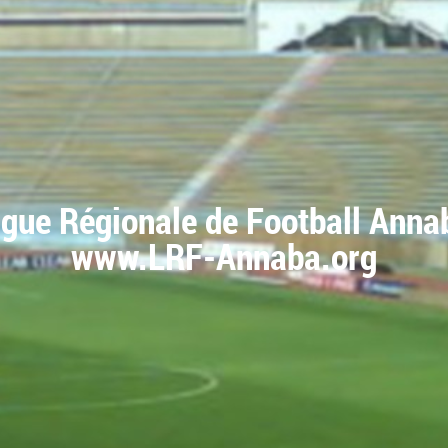
igue Régionale de Football Anna
www.LRF-Annaba.org