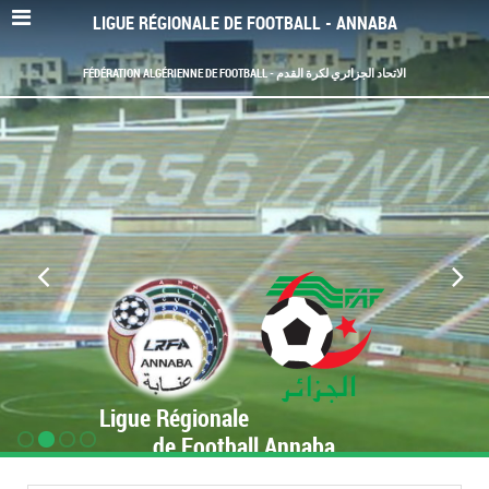
LIGUE RÉGIONALE DE FOOTBALL - ANNABA
FÉDÉRATION ALGÉRIENNE DE FOOTBALL - الاتحاد الجزائري لكرة القدم
Ligue Régionale
de Football Annaba
www.LRF-Annaba.org