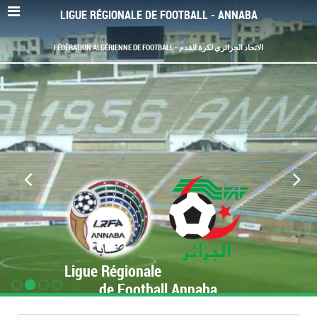
LIGUE RÉGIONALE DE FOOTBALL - ANNABA
FÉDÉRATION ALGÉRIENNE DE FOOTBALL - الاتحاد الجزائري لكرة القدم
Ligue Régionale
de Football Annaba
www.LRF-Annaba.org