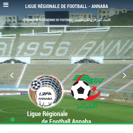
LIGUE RÉGIONALE DE FOOTBALL - ANNABA
FÉDÉRATION ALGÉRIENNE DE FOOTBALL - الاتحاد الجزائري لكرة القدم
Ligue Régionale
de Football Annaba
www.LRF-Annaba.org