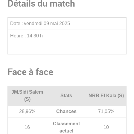
Détails du match
Date :
vendredi 09 mai 2025
Heure :
14:30 h
Face à face
JM.Sidi Salem
Stats
NRB.El Kala (S)
(S)
28,96%
Chances
71,05%
Classement
16
10
actuel