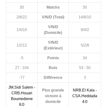
30
Matchs
30
2/6/22
V/N/D (Total)
14/6/10
V/N/D
1/4/10
9/4/2
(Domicile)
V/N/D
1/2/12
5/2/8
(Extérieur)
-5
Points
34
27 : 104
Buts
53 : 50
-77
Différence
3
JM.Sidi Salem -
Plus grande
NRB.El Kala -
CRB.Houari
victoire à
CSA.Heddada
Boumediene
domicile
4:0
6:0