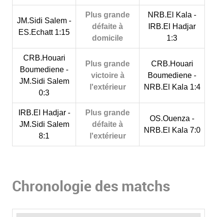
Plus grande
NRB.El Kala -
JM.Sidi Salem -
défaite à
IRB.El Hadjar
ES.Echatt 1:15
domicile
1:3
CRB.Houari
Plus grande
CRB.Houari
Boumediene -
victoire à
Boumediene -
JM.Sidi Salem
l'extérieur
NRB.El Kala 1:4
0:3
IRB.El Hadjar -
Plus grande
OS.Ouenza -
JM.Sidi Salem
défaite à
NRB.El Kala 7:0
8:1
l'extérieur
Chronologie des matchs