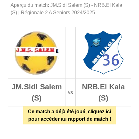
Aperçu du match: JM.Sidi Salem (S) - NRB.El Kala
(S) | Régionale 2 A Seniors 2024/2025
JM.Sidi Salem
NRB.El Kala
vs
(S)
(S)
Ce match a déjà été joué, cliquez ici
pour accéder au rapport de match !