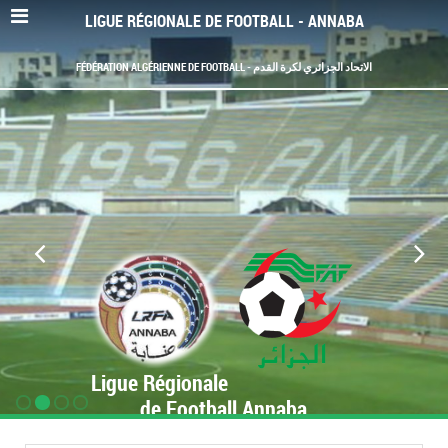
LIGUE RÉGIONALE DE FOOTBALL - ANNABA
FÉDÉRATION ALGÉRIENNE DE FOOTBALL - الاتحاد الجزائري لكرة القدم
Ligue Régionale
de Football Annaba
www.LRF-Annaba.org