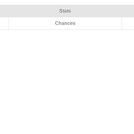
Stats
Chances
Classement actuel
Matchs
V/N/D (Total)
V/N/D (Domicile)
V/N/D (Extérieur)
Points
Buts
Différence
Plus grande victoire à domicile