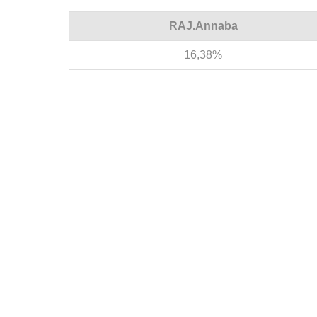
RAJ.Annaba
16,38%
15
21
3/3/15
2/2/6
1/1/9
12
19 : 43
-24
RAJ.Annaba - ESM.Guelma 3:0