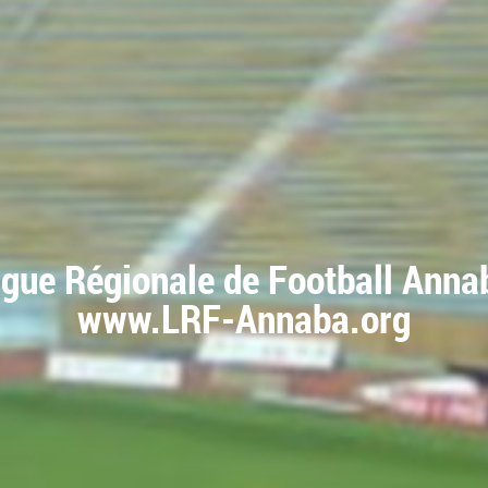
igue Régionale de Football Anna
www.LRF-Annaba.org