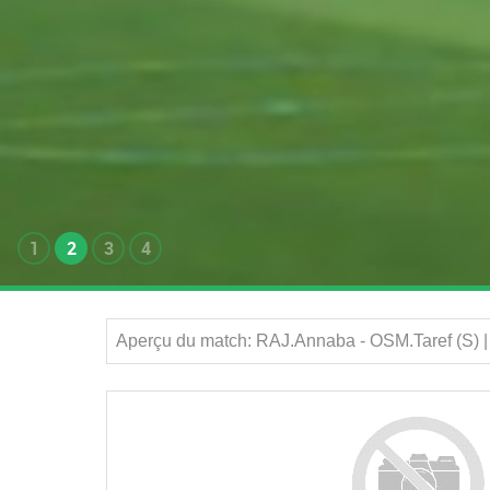
1
2
3
4
Aperçu du match: RAJ.Annaba - OSM.Taref (S) |