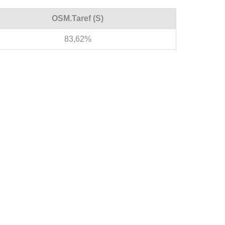
OSM.Taref (S)
83,62%
2
22
17/5/0
9/1/0
8/4/0
56
56 : 12
44
OSM.Taref - ESM.Guelma 5:0