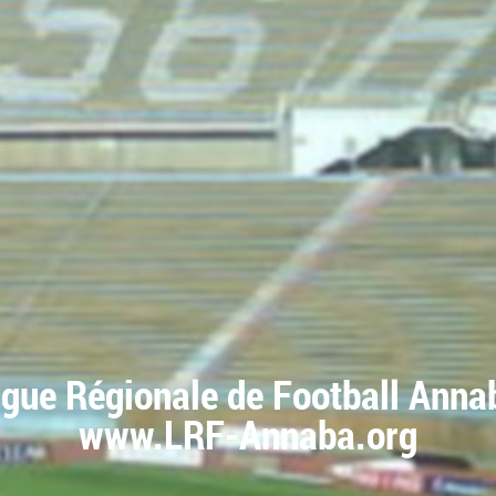
igue Régionale de Football Anna
www.LRF-Annaba.org