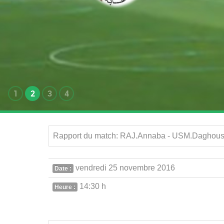
1
2
3
4
Rapport du match: RAJ.Annaba - USM.Daghoussa
vendredi 25 novembre 2016
Date :
14:30 h
Heure :