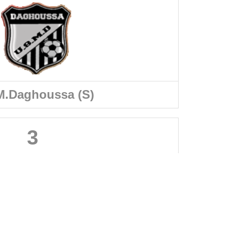
.Daghoussa (S)
3
A PROPOS DU SITE