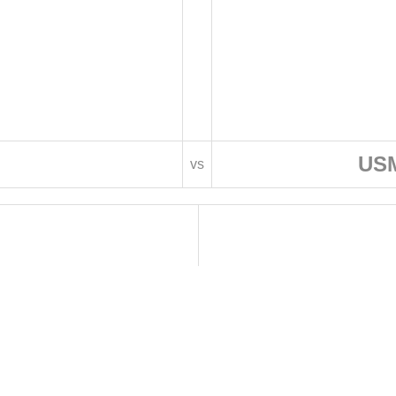
USM
vs
 DE FOOTBALL
LIGUES DE WILAYA DE FOOTBALL