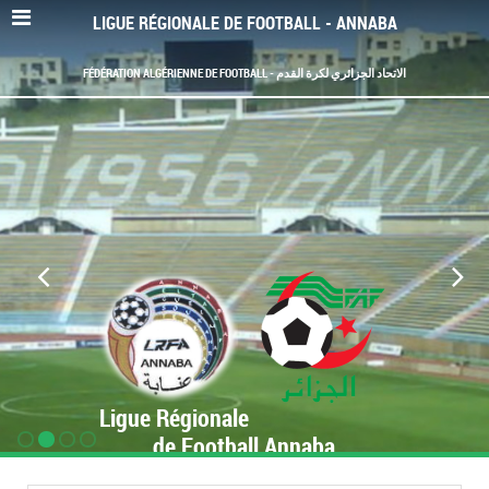
LIGUE RÉGIONALE DE FOOTBALL - ANNABA
FÉDÉRATION ALGÉRIENNE DE FOOTBALL - الاتحاد الجزائري لكرة القدم
Ligue Régionale
de Football Annaba
www.LRF-Annaba.org