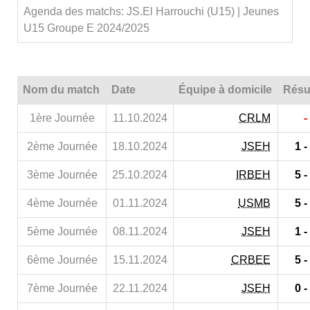
Agenda des matchs: JS.El Harrouchi (U15) | Jeunes
U15 Groupe E 2024/2025
Nom du match
Date
Équipe à domicile
Résu
1ère Journée
11.10.2024
CRLM
-
2ème Journée
18.10.2024
JSEH
1 -
3ème Journée
25.10.2024
IRBEH
5 -
4ème Journée
01.11.2024
USMB
5 -
5ème Journée
08.11.2024
JSEH
1 -
6ème Journée
15.11.2024
CRBEE
5 -
7ème Journée
22.11.2024
JSEH
0 -