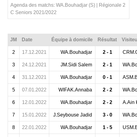
Agenda des matchs: WA.Bouhadjar (S) | Régionale 2
C Seniors 2021/2022
JM
Date
Équipe à domicile
Résultat
Visite
2
17.12.2021
WA.Bouhadjar
2 - 1
CRM.O
3
24.12.2021
JM.Sidi Salem
2 - 1
WA.Bo
4
31.12.2021
WA.Bouhadjar
0 - 1
ASM.B
5
07.01.2022
WIFAK.Annaba
2 - 2
WA.Bo
6
12.01.2022
WA.Bouhadjar
2 - 2
A.Ain 
7
15.01.2022
J.Seybouse Jadid
3 - 0
WA.Bo
8
22.01.2022
WA.Bouhadjar
1 - 5
USM.B