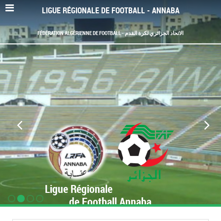
LIGUE RÉGIONALE DE FOOTBALL - ANNABA
FÉDÉRATION ALGÉRIENNE DE FOOTBALL - الاتحاد الجزائري لكرة القدم
Ligue Régionale
de Football Annaba
www.LRF-Annaba.org