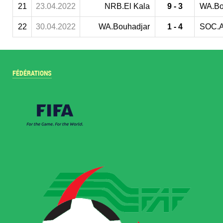
21
23.04.2022
NRB.El Kala
9 - 3
WA.Bo
22
30.04.2022
WA.Bouhadjar
1 - 4
SOC.
FÉDÉRATIONS