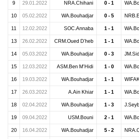
9
29.01.2022
NRA.Chihani
0 - 1
WA.Bo
10
05.02.2022
WA.Bouhadjar
0 - 5
NRB.E
11
12.02.2022
SOC.Annaba
1 - 1
WA.Bo
13
26.02.2022
CRM.Oued D'heb
1 - 1
WA.Bo
14
05.03.2022
WA.Bouhadjar
0 - 3
JM.Si
15
12.03.2022
ASM.Ben M’Hidi
1 - 0
WA.Bo
16
19.03.2022
WA.Bouhadjar
1 - 1
WIFAK
17
26.03.2022
A.Ain Khiar
1 - 1
WA.Bo
18
02.04.2022
WA.Bouhadjar
1 - 3
J.Sey
19
09.04.2022
USM.Bouni
2 - 1
WA.Bo
20
16.04.2022
WA.Bouhadjar
5 - 2
NRA.C