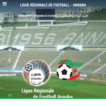
LIGUE RÉGIONALE DE FOOTBALL - ANNABA
FÉDÉRATION ALGÉRIENNE DE FOOTBALL - الاتحاد الجزائري لكرة القدم
Ligue Régionale
de Football Annaba
www.LRF-Annaba.org