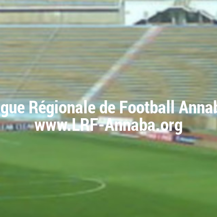
igue Régionale de Football Anna
www.LRF-Annaba.org