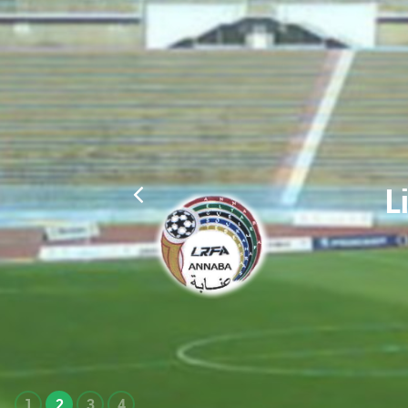
L
1
2
3
4