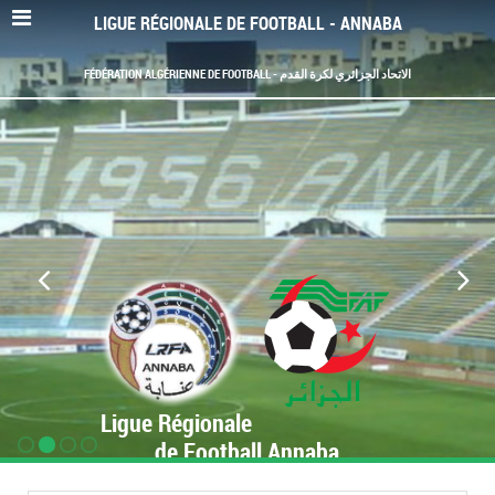
LIGUE RÉGIONALE DE FOOTBALL - ANNABA
FÉDÉRATION ALGÉRIENNE DE FOOTBALL - الاتحاد الجزائري لكرة القدم
Ligue Régionale
de Football Annaba
www.LRF-Annaba.org