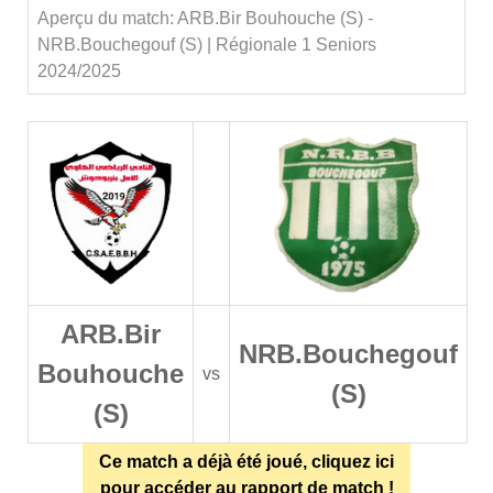
Aperçu du match: ARB.Bir Bouhouche (S) -
NRB.Bouchegouf (S) | Régionale 1 Seniors
2024/2025
ARB.Bir
NRB.Bouchegouf
Bouhouche
vs
(S)
(S)
Ce match a déjà été joué, cliquez ici
pour accéder au rapport de match !