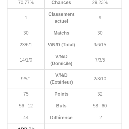
70,77%
Chances
29,23%
Classement
1
9
actuel
30
Matchs
30
23/6/1
V/N/D (Total)
9/6/15
V/N/D
14/1/0
7/3/5
(Domicile)
V/N/D
9/5/1
2/3/10
(Extérieur)
75
Points
32
56 : 12
Buts
58 : 60
44
Différence
-2