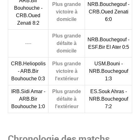
ARB.Bir
Plus grande
NRB.Bouchegouf -
Bouhouche -
victoire à
CRB.Oued Zenati
CRB.Oued
domicile
6:0
Zenati 8:2
Plus grande
NRB.Bouchegouf -
----
défaite à
ESF.Bir El Ater 0:5
domicile
CRB.Heliopolis
Plus grande
USM.Bouni -
- ARB.Bir
victoire à
NRB.Bouchegouf
Bouhouche 0:3
l'extérieur
1:3
IRB.Sidi Amar -
Plus grande
ES.Souk Ahras -
ARB.Bir
défaite à
NRB.Bouchegouf
Bouhouche 1:0
l'extérieur
7:2
Chronologie des matchs