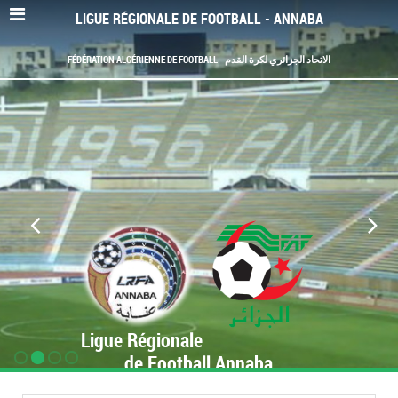
LIGUE RÉGIONALE DE FOOTBALL - ANNABA
FÉDÉRATION ALGÉRIENNE DE FOOTBALL - الاتحاد الجزائري لكرة القدم
Ligue Régionale
de Football Annaba
www.LRF-Annaba.org