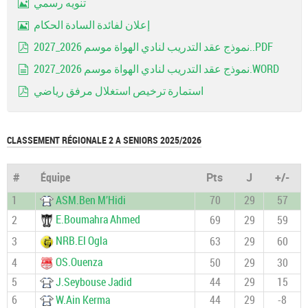
تنويه رسمي
Image
إعلان لفائدة السادة الحكام
Image
نموذج عقد التدريب لنادي الهواة موسم 2026_2027..PDF
pdf
نموذج عقد التدريب لنادي الهواة موسم 2026_2027.WORD
document
استمارة ترخيص استغلال مرفق رياضي
pdf
CLASSEMENT RÉGIONALE 2 A SENIORS 2025/2026
#
Équipe
Pts
J
+/-
1
ASM.Ben M’Hidi
70
29
57
E.Boumahra Ahmed
2
69
29
59
NRB.El Ogla
3
63
29
60
OS.Ouenza
4
50
29
30
5
J.Seybouse Jadid
44
29
15
6
W.Ain Kerma
44
29
-8