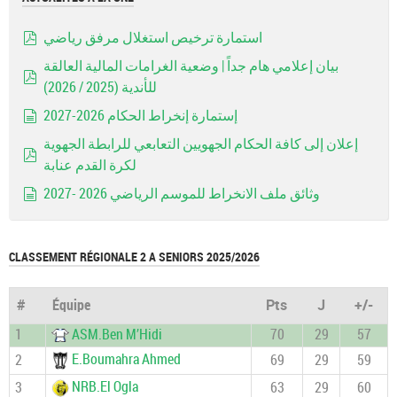
استمارة ترخيص استغلال مرفق رياضي
pdf
بيان إعلامي هام جداً | وضعية الغرامات المالية العالقة
للأندية (2025 / 2026)
pdf
إستمارة إنخراط الحكام 2026-2027
document
إعلان إلى كافة الحكام الجهويين التعابعي للرابطة الجهوية
لكرة القدم عنابة
pdf
وثائق ملف الانخراط للموسم الرياضي 2026 -2027
document
CLASSEMENT RÉGIONALE 2 A SENIORS 2025/2026
#
Équipe
Pts
J
+/-
1
ASM.Ben M’Hidi
70
29
57
E.Boumahra Ahmed
2
69
29
59
NRB.El Ogla
3
63
29
60