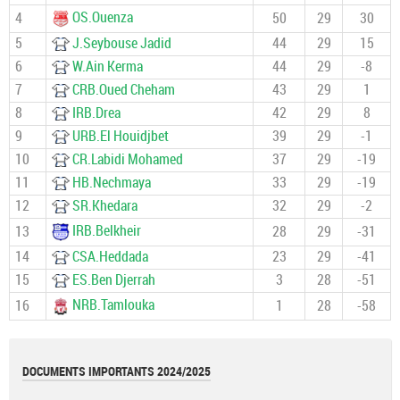
OS.Ouenza
4
50
29
30
5
J.Seybouse Jadid
44
29
15
6
W.Ain Kerma
44
29
-8
7
CRB.Oued Cheham
43
29
1
8
IRB.Drea
42
29
8
9
URB.El Houidjbet
39
29
-1
10
CR.Labidi Mohamed
37
29
-19
11
HB.Nechmaya
33
29
-19
12
SR.Khedara
32
29
-2
IRB.Belkheir
13
28
29
-31
14
CSA.Heddada
23
29
-41
15
ES.Ben Djerrah
3
28
-51
NRB.Tamlouka
16
1
28
-58
DOCUMENTS IMPORTANTS 2024/2025