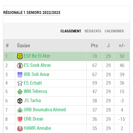
RÉGIONALE 1 SENIORS 2022/2023
CLASSEMENT
RÉSULTATS
CALENDRIER
#
Équipe
Pts
J
+/-
ESF.Bir El Ater
1
70
29
50
ES.Souk Ahras
2
67
29
46
IRB.Sidi Amar
3
67
29
39
4
ES.Echatt
59
29
36
WM.Tebessa
5
47
29
15
JS.Tacha
6
38
29
-3
ORB.Boumahra Ahmed
7
37
29
4
CRB.Drean
8
36
29
-15
HAMR.Annaba
9
35
29
2