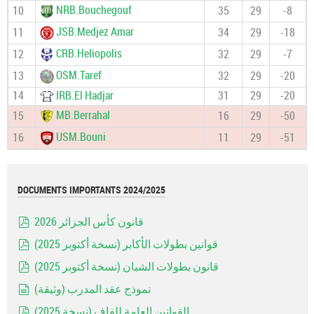
NRB.Bouchegouf
10
35
29
-8
JSB.Medjez Amar
11
34
29
-18
CRB.Heliopolis
12
32
29
-7
OSM.Taref
13
32
29
-20
14
IRB.El Hadjar
31
29
-20
MB.Berrahal
15
16
29
-50
USM.Bouni
16
11
29
-51
DOCUMENTS IMPORTANTS 2024/2025
قانون كأس الجزائر 2026
pdf
قوانين بطولات الأكابر (نسخة أكتوبر 2025)
pdf
قانون بطولات الشبان (نسخة أكتوبر 2025)
pdf
نموذج عقد المدرب (وثيقة)
document
القوانين العامة للفاف (نسخة 2025)