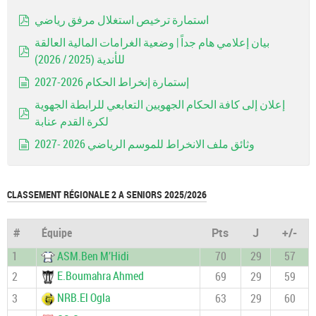
استمارة ترخيص استغلال مرفق رياضي
pdf
بيان إعلامي هام جداً | وضعية الغرامات المالية العالقة
للأندية (2025 / 2026)
pdf
إستمارة إنخراط الحكام 2026-2027
document
إعلان إلى كافة الحكام الجهويين التعابعي للرابطة الجهوية
لكرة القدم عنابة
pdf
وثائق ملف الانخراط للموسم الرياضي 2026 -2027
document
CLASSEMENT RÉGIONALE 2 A SENIORS 2025/2026
#
Équipe
Pts
J
+/-
1
ASM.Ben M’Hidi
70
29
57
E.Boumahra Ahmed
2
69
29
59
NRB.El Ogla
3
63
29
60