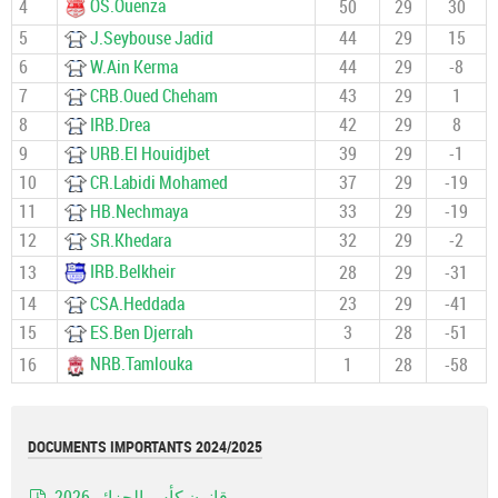
OS.Ouenza
4
50
29
30
5
J.Seybouse Jadid
44
29
15
6
W.Ain Kerma
44
29
-8
7
CRB.Oued Cheham
43
29
1
8
IRB.Drea
42
29
8
9
URB.El Houidjbet
39
29
-1
10
CR.Labidi Mohamed
37
29
-19
11
HB.Nechmaya
33
29
-19
12
SR.Khedara
32
29
-2
IRB.Belkheir
13
28
29
-31
14
CSA.Heddada
23
29
-41
15
ES.Ben Djerrah
3
28
-51
NRB.Tamlouka
16
1
28
-58
DOCUMENTS IMPORTANTS 2024/2025
قانون كأس الجزائر 2026