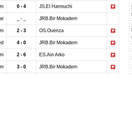
em
0 - 4
JS.El Harrouchi
ar
_ - _
JRB.Bir Mokadem
em
2 - 3
OS.Ouenza
ed
4 - 0
JRB.Bir Mokadem
em
2 - 6
ES.Ain Arko
am
3 - 0
JRB.Bir Mokadem
ra
3 - 0
JRB.Bir Mokadem
em
0 - 3
URB.El Houidjbet
ma
1 - 0
JRB.Bir Mokadem
em
2 - 1
IRB.El Hadjar
aa
7 - 1
JRB.Bir Mokadem