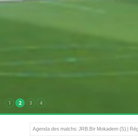
1
2
3
4
Agenda des matchs: JRB.Bir Mokadem (S) | Rég