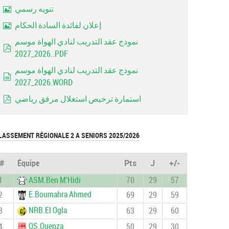
تنويه رسمي
Image
إعلان لفائدة السادة الحكام
Image
نموذج عقد التدريب لنادي الهواة موسم
2026_2027..PDF
pdf
نموذج عقد التدريب لنادي الهواة موسم
2026_2027.WORD
document
استمارة ترخيص استغلال مرفق رياضي
pdf
LASSEMENT RÉGIONALE 2 A SENIORS 2025/2026
#
Équipe
Pts
J
+/-
1
ASM.Ben M’Hidi
70
29
57
E.Boumahra Ahmed
2
69
29
59
NRB.El Ogla
3
63
29
60
OS.Ouenza
4
50
29
30