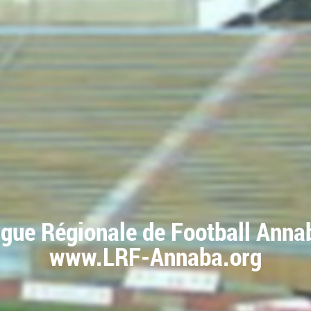
igue Régionale de Football Anna
www.LRF-Annaba.org