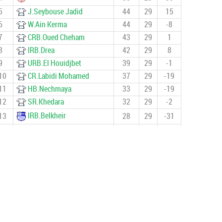
5
J.Seybouse Jadid
44
29
15
6
W.Ain Kerma
44
29
-8
7
CRB.Oued Cheham
43
29
1
8
IRB.Drea
42
29
8
9
URB.El Houidjbet
39
29
-1
10
CR.Labidi Mohamed
37
29
-19
11
HB.Nechmaya
33
29
-19
12
SR.Khedara
32
29
-2
IRB.Belkheir
13
28
29
-31
14
CSA.Heddada
23
29
-41
15
ES.Ben Djerrah
3
28
-51
NRB.Tamlouka
16
1
28
-58
DOCUMENTS IMPORTANTS 2024/2025
قانون كأس الجزائر 2026