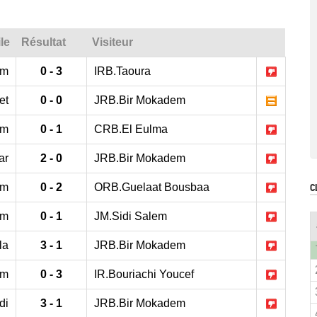
le
Résultat
Visiteur
em
0 - 3
IRB.Taoura
et
0 - 0
JRB.Bir Mokadem
em
0 - 1
CRB.El Eulma
ar
2 - 0
JRB.Bir Mokadem
em
0 - 2
ORB.Guelaat Bousbaa
C
em
0 - 1
JM.Sidi Salem
la
3 - 1
JRB.Bir Mokadem
em
0 - 3
IR.Bouriachi Youcef
di
3 - 1
JRB.Bir Mokadem