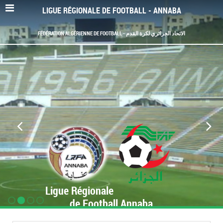
LIGUE RÉGIONALE DE FOOTBALL - ANNABA
FÉDÉRATION ALGÉRIENNE DE FOOTBALL - الاتحاد الجزائري لكرة القدم
Ligue Régionale
de Football Annaba
www.LRF-Annaba.org