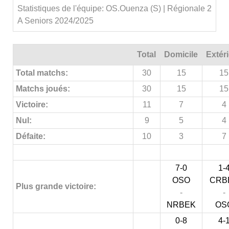
Statistiques de l'équipe: OS.Ouenza (S) | Régionale 2
A Seniors 2024/2025
Total
Domicile
Extér
Total matchs:
30
15
15
Matchs joués:
30
15
15
Victoire:
11
7
4
Nul:
9
5
4
Défaite:
10
3
7
7-0
1-
OSO
CRB
Plus grande victoire:
-
-
NRBEK
OS
0-8
4-