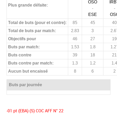
OSO
IRB
Plus grande défaite:
-
-
ESE
OS
Total de buts (pour et contre):
85
45
40
Total de buts par match:
2.83
3
2.6
Objectifs pour
46
27
19
Buts par match:
1.53
1.8
1.2
Buts contre
39
18
21
Buts contre par match:
1.3
1.2
1.
Aucun but encaissé
8
6
2
Buts par journée
-01 pt (EBA) (S) COC AFF N° 22