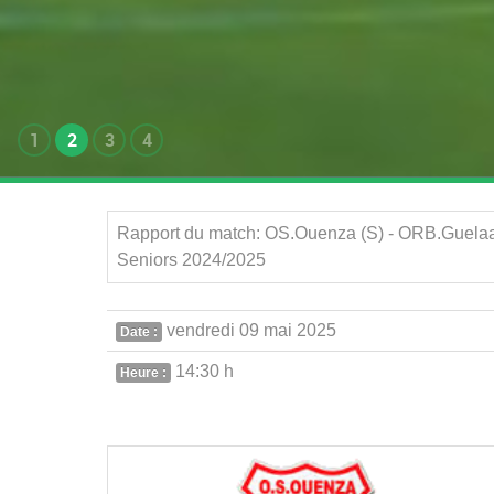
1
2
3
4
Rapport du match: OS.Ouenza (S) - ORB.Guelaa
Seniors 2024/2025
vendredi 09 mai 2025
Date :
14:30 h
Heure :