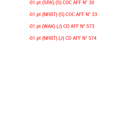
-01 pt (SRK) (S) COC AFF N° 30
-01 pt (NRBT) (S) COC AFF N° 33
-01 pt (WAK) (J) CD AFF N° 573
-01 pt (NRBT) (J) CD AFF N° 574
-03 pts (CSAH) (J) CD AFF N° 356
-03 pts (NRBT) (s) CD AFF N° 431
-02 pts (OSO) (s) DECISION PV N°01
-02 pts (ESB) (s) DECISION PV N°01
-02 pts (NRBT) (s) DECISION PV N°01
-02 pts (JSJ) (s) DECISION PV N°01
-01 pt (IRBB) (s) DECISION PV N°01