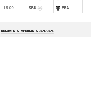
15:00
SRK
-
EBA
DOCUMENTS IMPORTANTS 2024/2025
قانون كأس الجزائر 2026
pdf
قوانين بطولات الأكابر (نسخة أكتوبر 2025)
pdf
قانون بطولات الشبان (نسخة أكتوبر 2025)
pdf
نموذج عقد المدرب (وثيقة)
document
القوانين العامة للفاف (نسخة 2025)
pdf
تعليمة
Image
تعليمة فيدرالية (تعديل عقوبة الإحتجاج)
pdf
Réglements de la coupe d'algérie 2023 =RAPPEL=
pdf
Les avertissements (Art 144)
document