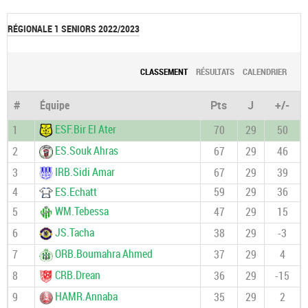
RÉGIONALE 1 SENIORS 2022/2023
CLASSEMENT
RÉSULTATS
CALENDRIER
#
Équipe
Pts
J
+/-
ESF.Bir El Ater
1
70
29
50
ES.Souk Ahras
2
67
29
46
IRB.Sidi Amar
3
67
29
39
4
ES.Echatt
59
29
36
WM.Tebessa
5
47
29
15
JS.Tacha
6
38
29
-3
ORB.Boumahra Ahmed
7
37
29
4
CRB.Drean
8
36
29
-15
HAMR.Annaba
9
35
29
2