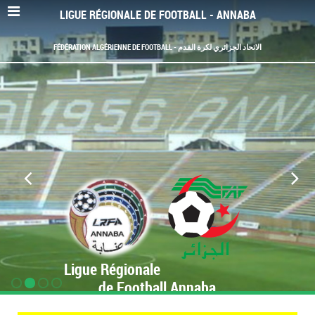
LIGUE RÉGIONALE DE FOOTBALL - ANNABA
FÉDÉRATION ALGÉRIENNE DE FOOTBALL - الاتحاد الجزائري لكرة القدم
Ligue Régionale
de Football Annaba
www.LRF-Annaba.org