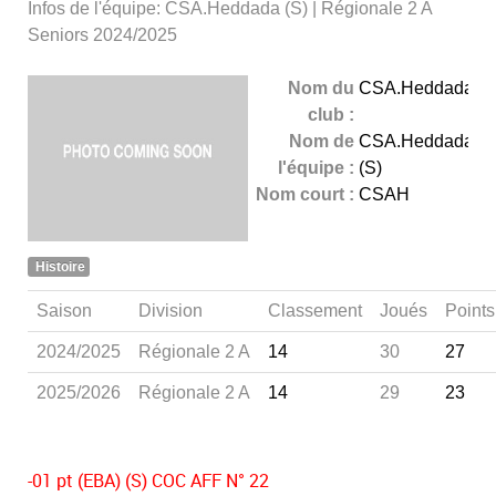
Infos de l'équipe: CSA.Heddada (S) | Régionale 2 A
Seniors 2024/2025
Nom du
CSA.Heddada
club :
Nom de
CSA.Heddada
l'équipe :
(S)
Nom court :
CSAH
Histoire
Saison
Division
Classement
Joués
Points
2024/2025
Régionale 2 A
14
30
27
2025/2026
Régionale 2 A
14
29
23
-01 pt (EBA) (S) COC AFF N° 22