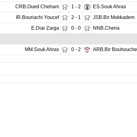
CRB.Oued Cheham
1 - 2
ES.Souk Ahras
IR.Bouriachi Youcef
2 - 1
JSB.Bir Mokkadem
E.Diar Zarga
0 - 0
NNB.Cheria
MM.Souk Ahras
0 - 2
ARB.Bir Bouhouche
Journée précédente
01
02
03
04
05
Journée suivan
 DE FOOTBALL
LIGUES DE WILAYA DE FOOTBALL
de Football Professionnelle
Annaba
Guelma