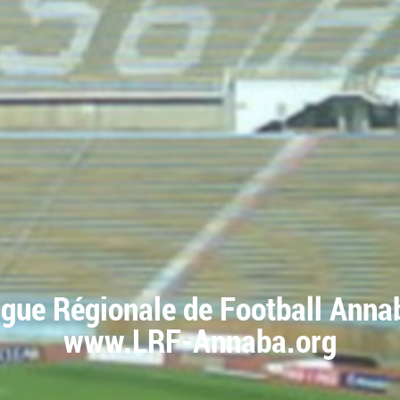
igue Régionale de Football Anna
www.LRF-Annaba.org