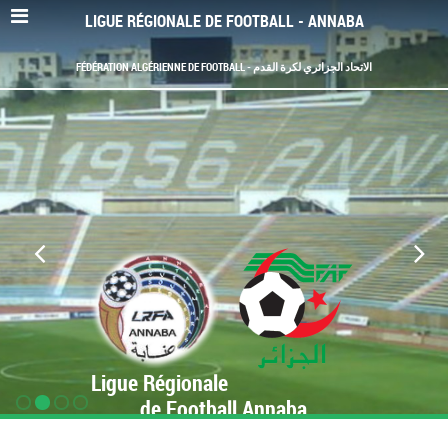
LIGUE RÉGIONALE DE FOOTBALL - ANNABA
FÉDÉRATION ALGÉRIENNE DE FOOTBALL - الاتحاد الجزائري لكرة القدم
Ligue Régionale
de Football Annaba
www.LRF-Annaba.org