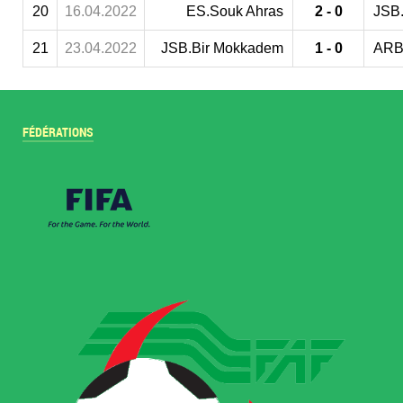
20
16.04.2022
ES.Souk Ahras
2 - 0
JSB
21
23.04.2022
JSB.Bir Mokkadem
1 - 0
ARB
FÉDÉRATIONS