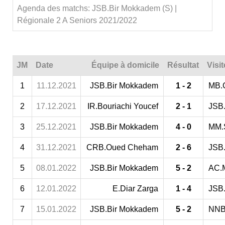
Agenda des matchs: JSB.Bir Mokkadem (S) |
Régionale 2 A Seniors 2021/2022
JM
Date
Équipe à domicile
Résultat
Visi
1
11.12.2021
JSB.Bir Mokkadem
1 - 2
MB.
2
17.12.2021
IR.Bouriachi Youcef
2 - 1
JSB
3
25.12.2021
JSB.Bir Mokkadem
4 - 0
MM.
4
31.12.2021
CRB.Oued Cheham
2 - 6
JSB
5
08.01.2022
JSB.Bir Mokkadem
5 - 2
AC.
6
12.01.2022
E.Diar Zarga
1 - 4
JSB
7
15.01.2022
JSB.Bir Mokkadem
5 - 2
NNB