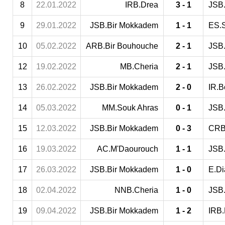
8
22.01.2022
IRB.Drea
3 - 1
JSB
9
29.01.2022
JSB.Bir Mokkadem
1 - 1
ES.
10
05.02.2022
ARB.Bir Bouhouche
2 - 1
JSB
12
19.02.2022
MB.Cheria
2 - 1
JSB
13
26.02.2022
JSB.Bir Mokkadem
2 - 0
IR.B
14
05.03.2022
MM.Souk Ahras
0 - 1
JSB
15
12.03.2022
JSB.Bir Mokkadem
0 - 3
CRB
16
19.03.2022
AC.M'Daourouch
1 - 1
JSB
17
26.03.2022
JSB.Bir Mokkadem
1 - 0
E.Di
18
02.04.2022
NNB.Cheria
1 - 0
JSB
19
09.04.2022
JSB.Bir Mokkadem
1 - 2
IRB.