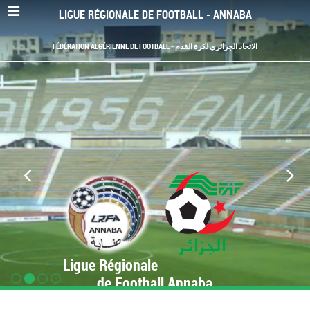
LIGUE RÉGIONALE DE FOOTBALL - ANNABA
FÉDÉRATION ALGÉRIENNE DE FOOTBALL - الاتحاد الجزائري لكرة القدم
Ligue Régionale
de Football Annaba
www.LRF-Annaba.org