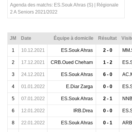
Agenda des matchs: ES.Souk Ahras (S) | Régionale
2 A Seniors 2021/2022
JM
Date
Équipe à domicile
Résultat
Visi
1
10.12.2021
ES.Souk Ahras
2 - 0
MM.
2
17.12.2021
CRB.Oued Cheham
1 - 2
ES.
3
24.12.2021
ES.Souk Ahras
6 - 0
AC.
4
01.01.2022
E.Diar Zarga
0 - 0
ES.
5
07.01.2022
ES.Souk Ahras
2 - 1
NNB
6
12.01.2022
IRB.Drea
0 - 0
ES.
8
22.01.2022
ES.Souk Ahras
0 - 1
ARB