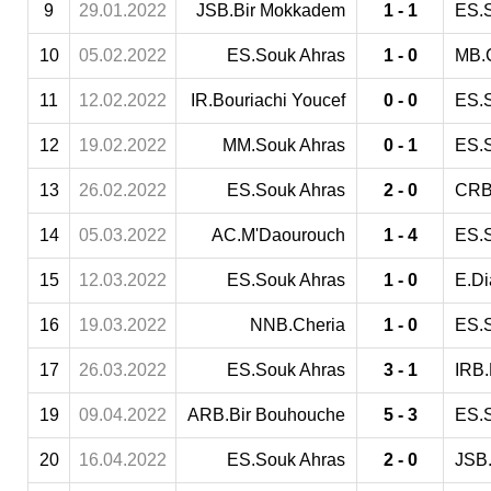
9
29.01.2022
JSB.Bir Mokkadem
1 - 1
ES.
10
05.02.2022
ES.Souk Ahras
1 - 0
MB.
11
12.02.2022
IR.Bouriachi Youcef
0 - 0
ES.
12
19.02.2022
MM.Souk Ahras
0 - 1
ES.
13
26.02.2022
ES.Souk Ahras
2 - 0
CRB
14
05.03.2022
AC.M'Daourouch
1 - 4
ES.
15
12.03.2022
ES.Souk Ahras
1 - 0
E.Di
16
19.03.2022
NNB.Cheria
1 - 0
ES.
17
26.03.2022
ES.Souk Ahras
3 - 1
IRB.
19
09.04.2022
ARB.Bir Bouhouche
5 - 3
ES.
20
16.04.2022
ES.Souk Ahras
2 - 0
JSB