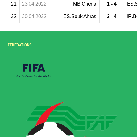
21
23.04.2022
MB.Cheria
1 - 4
ES.
22
30.04.2022
ES.Souk Ahras
3 - 4
IR.B
FÉDÉRATIONS