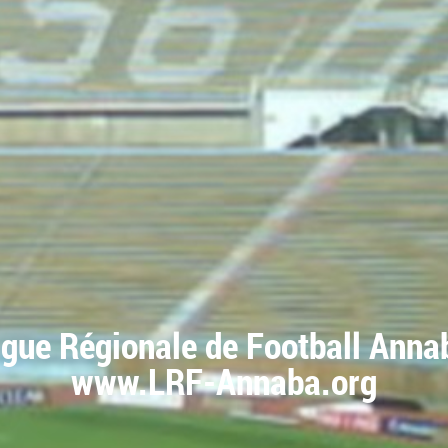
igue Régionale de Football Anna
www.LRF-Annaba.org