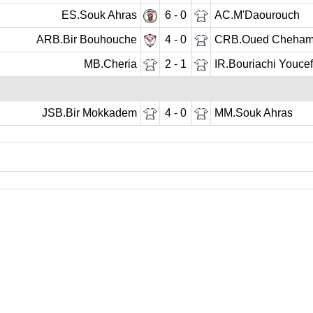
ES.Souk Ahras
6 - 0
AC.M'Daourouch
ARB.Bir Bouhouche
4 - 0
CRB.Oued Cheha
MB.Cheria
2 - 1
IR.Bouriachi Youcef
JSB.Bir Mokkadem
4 - 0
MM.Souk Ahras
ournée précédente
01
02
03
04
05
06
Journée suiv
 DE FOOTBALL
LIGUES DE WILAYA DE FOOTBALL
de Football Professionnelle
Annaba
Guelma