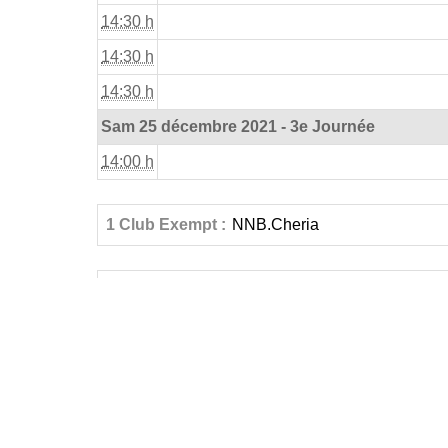
14:30 h
14:30 h
14:30 h
Sam 25 décembre 2021 - 3e Journée
14:00 h
1 Club Exempt :
NNB.Cheria
«
Début
J
FÉDÉRATIONS
LIGUES
Ligue 