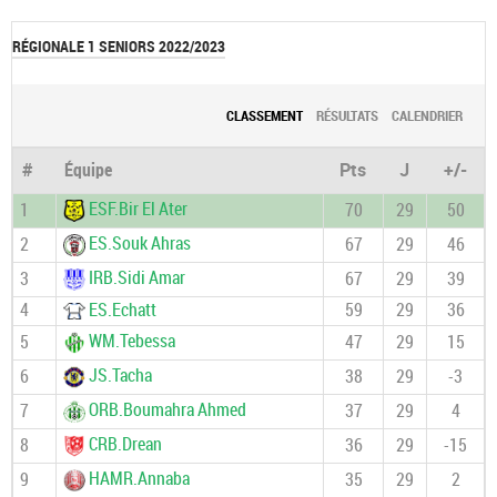
RÉGIONALE 1 SENIORS 2022/2023
CLASSEMENT
RÉSULTATS
CALENDRIER
#
Équipe
Pts
J
+/-
ESF.Bir El Ater
1
70
29
50
ES.Souk Ahras
2
67
29
46
IRB.Sidi Amar
3
67
29
39
4
ES.Echatt
59
29
36
WM.Tebessa
5
47
29
15
JS.Tacha
6
38
29
-3
ORB.Boumahra Ahmed
7
37
29
4
CRB.Drean
8
36
29
-15
HAMR.Annaba
9
35
29
2