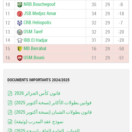
NRB.Bouchegouf
10
35
29
-8
JSB.Medjez Amar
11
34
29
-18
CRB.Heliopolis
12
32
29
-7
OSM.Taref
13
32
29
-20
14
IRB.El Hadjar
31
29
-20
MB.Berrahal
15
16
29
-50
USM.Bouni
16
11
29
-51
DOCUMENTS IMPORTANTS 2024/2025
قانون كأس الجزائر 2026
pdf
قوانين بطولات الأكابر (نسخة أكتوبر 2025)
pdf
قانون بطولات الشبان (نسخة أكتوبر 2025)
pdf
نموذج عقد المدرب (وثيقة)
document
القوانين العامة للفاف (نسخة 2025)