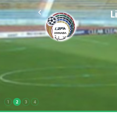
L
1
2
3
4