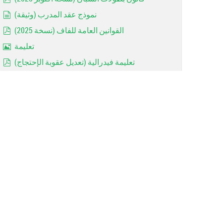
pdf
نموذج عقد المدرب (وثيقة)
document
القوانين العامة للفاف (نسخة 2025)
pdf
تعليمة
Image
تعليمة فيدرالية (تعديل عقوبة الإحتجاج)
pdf
Réglements de la coupe d'algérie 2023 =RAPPEL=
pdf
Les avertissements (Art 144)
document
Rappel: Forfaits des jeunes
Image
MODALITE D'ACCESSION ET DE RETROGRADATION
pdf
contrat entraineur
document
Les dispositions réglementaires 2022/2023
pdf
Important: Catégories d'ages (2022 / 2023)
pdf
Arbitrage: Lois du jeu 2022 (FIFA)
pdf