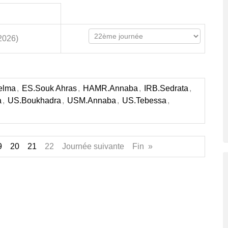
2026)
elma
,
ES.Souk Ahras
,
HAMR.Annaba
,
IRB.Sedrata
,
a
,
US.Boukhadra
,
USM.Annaba
,
US.Tebessa
,
9
20
21
22 Journée suivante Fin »