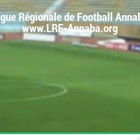
igue Régionale de Football Anna
www.LRF-Annaba.org