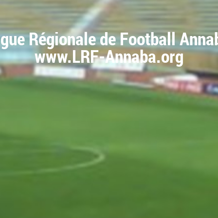
igue Régionale de Football Anna
www.LRF-Annaba.org