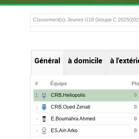
Classement(s): Jeunes U18 Groupe C 2025/20
Général
à domicile
à l'extér
#
Équipe
Pt
1
CRB.Heliopolis
0
-
CRB.Oued Zenati
0
-
E.Boumahra Ahmed
0
-
ES.Ain Arko
0