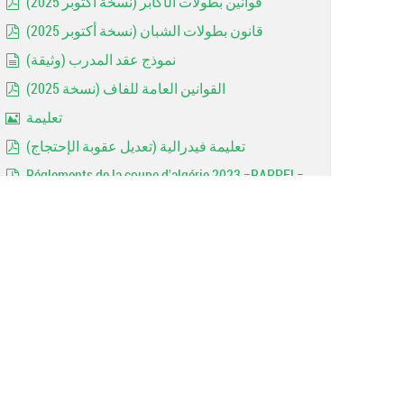
قوانين بطولات الأكابر (نسخة أكتوبر 2025)
pdf
قانون بطولات الشبان (نسخة أكتوبر 2025)
pdf
نموذج عقد المدرب (وثيقة)
document
القوانين العامة للفاف (نسخة 2025)
pdf
تعليمة
Image
تعليمة فيدرالية (تعديل عقوبة الإحتجاج)
pdf
Réglements de la coupe d'algérie 2023 =RAPPEL=
pdf
Les avertissements (Art 144)
document
Rappel: Forfaits des jeunes
Image
MODALITE D'ACCESSION ET DE RETROGRADATION
pdf
contrat entraineur
document
Les dispositions réglementaires 2022/2023
pdf
Important: Catégories d'ages (2022 / 2023)
pdf
Arbitrage: Lois du jeu 2022 (FIFA)
pdf