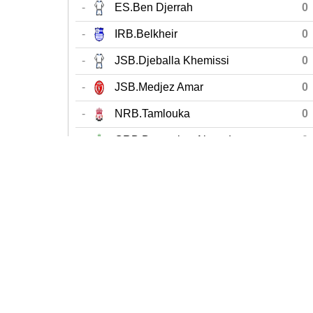
-
ES.Ben Djerrah
0
-
IRB.Belkheir
0
-
JSB.Djeballa Khemissi
0
-
JSB.Medjez Amar
0
-
NRB.Tamlouka
0
-
ORB.Boumahra Ahmed
0
-
ORB.Guelaat Bousbaa
0
«
Début
Journée précédente