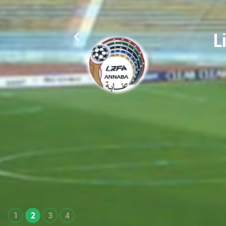
L
1
2
3
4