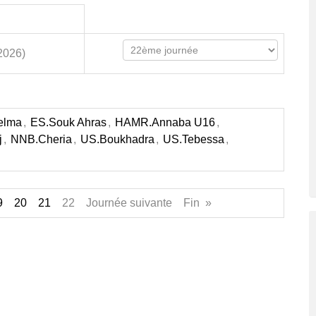
2026)
elma
,
ES.Souk Ahras
,
HAMR.Annaba U16
,
j
,
NNB.Cheria
,
US.Boukhadra
,
US.Tebessa
,
9
20
21
22 Journée suivante Fin »