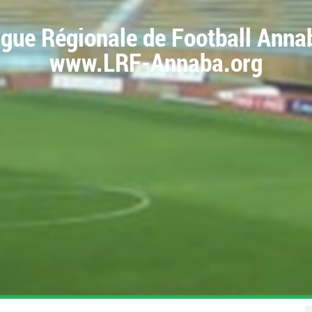
igue Régionale de Football Anna
www.LRF-Annaba.org