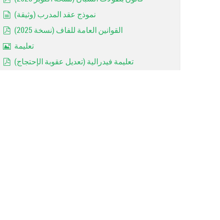
pdf
نموذج عقد المدرب (وثيقة)
document
القوانين العامة للفاف (نسخة 2025)
pdf
تعليمة
Image
تعليمة فيدرالية (تعديل عقوبة الإحتجاج)
pdf
Réglements de la coupe d'algérie 2023 =RAPPEL=
pdf
Les avertissements (Art 144)
document
Rappel: Forfaits des jeunes
Image
MODALITE D'ACCESSION ET DE RETROGRADATION
pdf
contrat entraineur
document
Les dispositions réglementaires 2022/2023
pdf
Important: Catégories d'ages (2022 / 2023)
pdf
Arbitrage: Lois du jeu 2022 (FIFA)
pdf