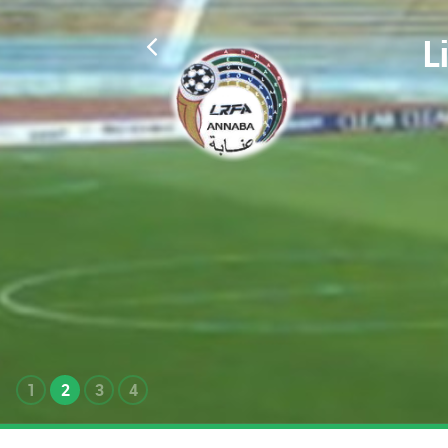
L
1
2
3
4