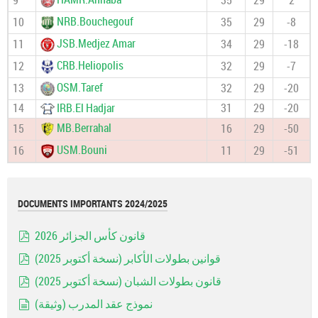
9
35
29
2
NRB.Bouchegouf
10
35
29
-8
JSB.Medjez Amar
11
34
29
-18
CRB.Heliopolis
12
32
29
-7
OSM.Taref
13
32
29
-20
14
IRB.El Hadjar
31
29
-20
MB.Berrahal
15
16
29
-50
USM.Bouni
16
11
29
-51
DOCUMENTS IMPORTANTS 2024/2025
قانون كأس الجزائر 2026
pdf
قوانين بطولات الأكابر (نسخة أكتوبر 2025)
pdf
قانون بطولات الشبان (نسخة أكتوبر 2025)
pdf
نموذج عقد المدرب (وثيقة)
document