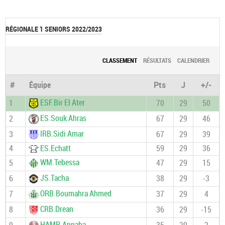
RÉGIONALE 1 SENIORS 2022/2023
CLASSEMENT
RÉSULTATS
CALENDRIER
#
Équipe
Pts
J
+/-
ESF.Bir El Ater
1
70
29
50
ES.Souk Ahras
2
67
29
46
IRB.Sidi Amar
3
67
29
39
4
ES.Echatt
59
29
36
WM.Tebessa
5
47
29
15
JS.Tacha
6
38
29
-3
ORB.Boumahra Ahmed
7
37
29
4
CRB.Drean
8
36
29
-15
HAMR.Annaba