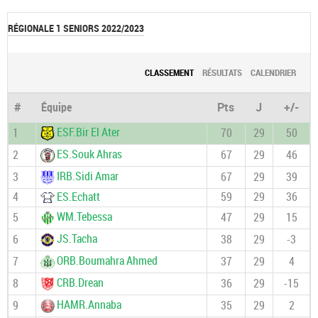
RÉGIONALE 1 SENIORS 2022/2023
CLASSEMENT
RÉSULTATS
CALENDRIER
#
Équipe
Pts
J
+/-
ESF.Bir El Ater
1
70
29
50
ES.Souk Ahras
2
67
29
46
IRB.Sidi Amar
3
67
29
39
4
ES.Echatt
59
29
36
WM.Tebessa
5
47
29
15
JS.Tacha
6
38
29
-3
ORB.Boumahra Ahmed
7
37
29
4
CRB.Drean
8
36
29
-15
HAMR.Annaba
9
35
29
2