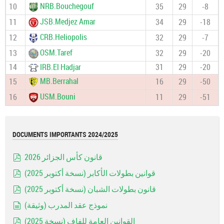
NRB.Bouchegouf
10
35
29
-8
JSB.Medjez Amar
11
34
29
-18
CRB.Heliopolis
12
32
29
-7
OSM.Taref
13
32
29
-20
14
IRB.El Hadjar
31
29
-20
MB.Berrahal
15
16
29
-50
USM.Bouni
16
11
29
-51
DOCUMENTS IMPORTANTS 2024/2025
قانون كأس الجزائر 2026
pdf
قوانين بطولات الأكابر (نسخة أكتوبر 2025)
pdf
قانون بطولات الشبان (نسخة أكتوبر 2025)
pdf
نموذج عقد المدرب (وثيقة)
document
القوانين العامة للفاف (نسخة 2025)