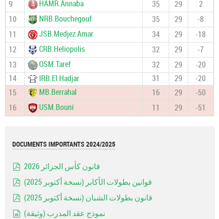
HAMR.Annaba
9
35
29
2
NRB.Bouchegouf
10
35
29
-8
JSB.Medjez Amar
11
34
29
-18
CRB.Heliopolis
12
32
29
-7
OSM.Taref
13
32
29
-20
14
IRB.El Hadjar
31
29
-20
MB.Berrahal
15
16
29
-50
USM.Bouni
16
11
29
-51
DOCUMENTS IMPORTANTS 2024/2025
قانون كأس الجزائر 2026
pdf
قوانين بطولات الأكابر (نسخة أكتوبر 2025)
pdf
قانون بطولات الشبان (نسخة أكتوبر 2025)
pdf
نموذج عقد المدرب (وثيقة)