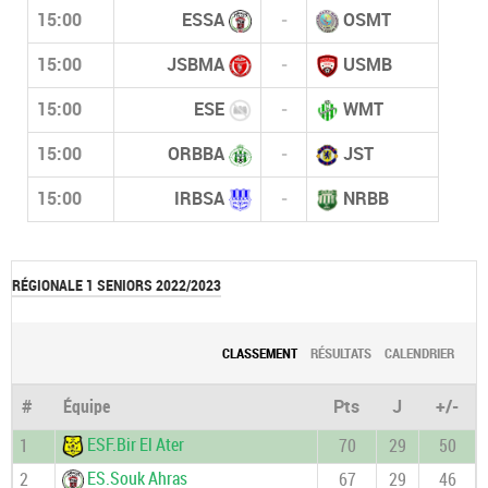
15:00
ESSA
-
OSMT
15:00
JSBMA
-
USMB
15:00
ESE
-
WMT
15:00
ORBBA
-
JST
15:00
IRBSA
-
NRBB
RÉGIONALE 1 SENIORS 2022/2023
CLASSEMENT
RÉSULTATS
CALENDRIER
#
Équipe
Pts
J
+/-
ESF.Bir El Ater
1
70
29
50
ES.Souk Ahras
2
67
29
46