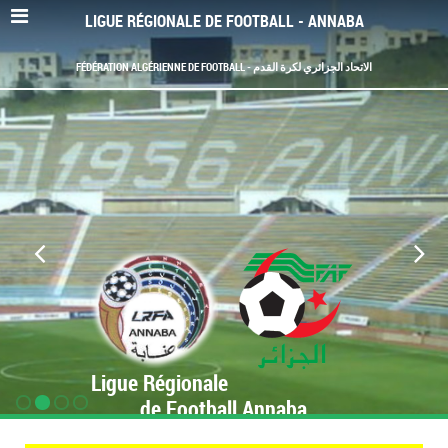
LIGUE RÉGIONALE DE FOOTBALL - ANNABA
FÉDÉRATION ALGÉRIENNE DE FOOTBALL - الاتحاد الجزائري لكرة القدم
Ligue Régionale
de Football Annaba
www.LRF-Annaba.org