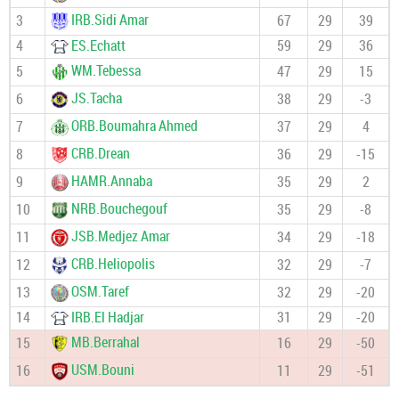
IRB.Sidi Amar
3
67
29
39
4
ES.Echatt
59
29
36
WM.Tebessa
5
47
29
15
JS.Tacha
6
38
29
-3
ORB.Boumahra Ahmed
7
37
29
4
CRB.Drean
8
36
29
-15
HAMR.Annaba
9
35
29
2
NRB.Bouchegouf
10
35
29
-8
JSB.Medjez Amar
11
34
29
-18
CRB.Heliopolis
12
32
29
-7
OSM.Taref
13
32
29
-20
14
IRB.El Hadjar
31
29
-20
MB.Berrahal
15
16
29
-50
USM.Bouni
16
11
29
-51