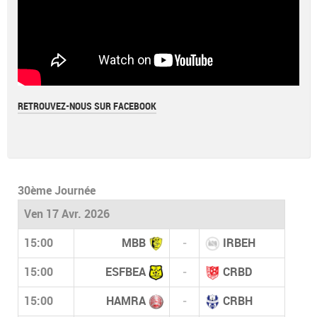
RETROUVEZ-NOUS SUR FACEBOOK
30ème Journée
Ven 17 Avr. 2026
15:00
MBB
-
IRBEH
15:00
ESFBEA
-
CRBD
15:00
HAMRA
-
CRBH